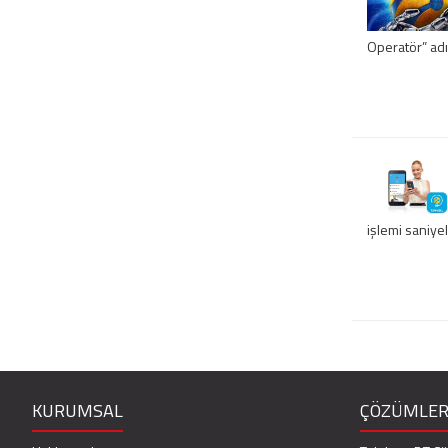
Operatör” ad
işlemi saniyel
KURUMSAL
ÇÖZÜMLER