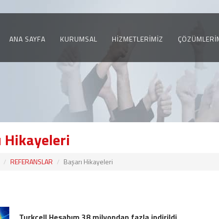
ANA SAYFA
KURUMSAL
HİZMETLERİMİZ
ÇÖZÜMLERİ
 Hikayeleri
REFERANSLAR
Başarı Hikayeleri
Turkcell Hesabım 38 milyondan fazla indirildi