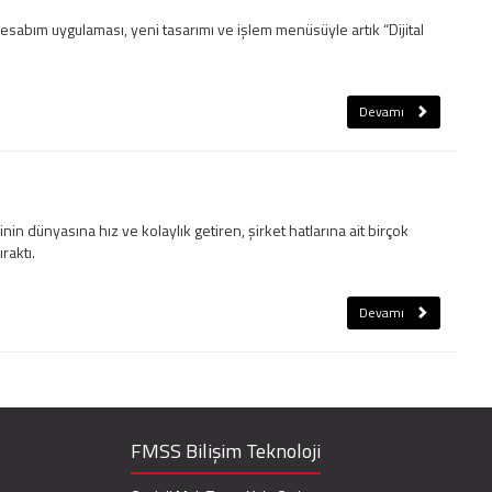
Hesabım uygulaması, yeni tasarımı ve işlem menüsüyle artık “Dijital
Devamı
nin dünyasına hız ve kolaylık getiren, şirket hatlarına ait birçok
raktı.
Devamı
FMSS Bilişim Teknoloji