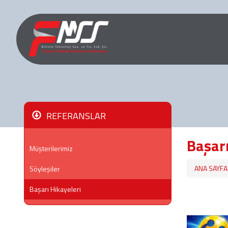
REFERANSLAR
Başarı
Müşterilerimiz
ANA SAYFA
Söyleşiler
Başarı Hikayeleri